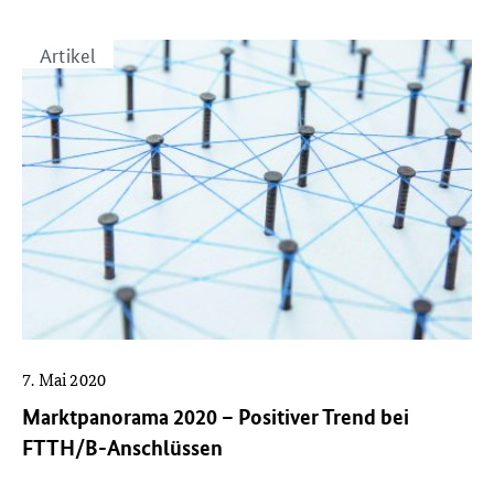
Breitband-Portal
Bürgerkommunikation
Artikel
EU-Themen
Fachkräfteinitiative
Gastbeiträge
Genehmigungsverfahren
Gigabit-Grundbuch
Glasfaser
Inhouseverkabelung
Mobilfunk
7. Mai 2020
Praxisbeispiele
Marktpanorama 2020 – Positiver Trend bei
Roadshow
FTTH/B-Anschlüssen
Schulungen