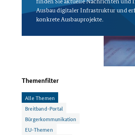
finden Sie aktuelle Nachrichten und
Ausbau digitaler Infrastruktur und e
konkrete Ausbauprojekte.
Themenfilter
Themenfilter
Alle Themen
Breitband-Portal
Bürgerkommunikation
EU-Themen