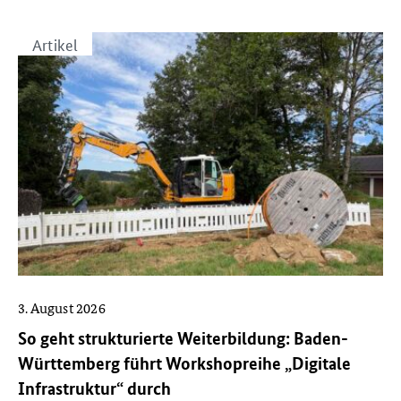
Breitband-Portal
Bürgerkommunikation
Artikel
EU-Themen
Fachkräfteinitiative
Gastbeiträge
Genehmigungsverfahren
Gigabit-Grundbuch
Glasfaser
Inhouseverkabelung
Mobilfunk
3. August 2026
Praxisbeispiele
So geht strukturierte Weiterbildung: Baden-
Roadshow
Württemberg führt Workshopreihe „Digitale
Schulungen
Infrastruktur“ durch