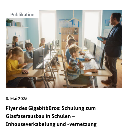
Breitband-Portal
Bürgerkommunikation
Publikation
EU-Themen
Fachkräfteinitiative
Gastbeiträge
Genehmigungsverfahren
Gigabit-Grundbuch
Glasfaser
Inhouseverkabelung
Mobilfunk
6. Mai 2025
Praxisbeispiele
Flyer des Gigabitbüros: Schulung zum
Roadshow
Glasfaserausbau in Schulen –
Schulungen
Inhouseverkabelung und -vernetzung