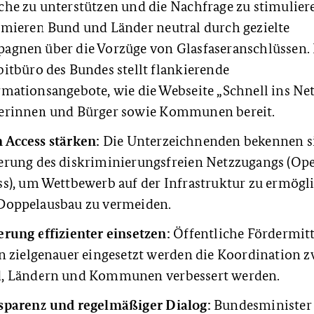
che zu unterstützen und die Nachfrage zu stimulier
rmieren Bund und Länder neutral durch gezielte
agnen über die Vorzüge von Glasfaseranschlüssen.
itbüro des Bundes stellt flankierende
mationsangebote, wie die Webseite „Schnell ins Netz
erinnen und Bürger sowie Kommunen bereit.
 Access stärken:
Die Unterzeichnenden bekennen s
erung des diskriminierungsfreien Netzzugangs (Op
ss), um Wettbewerb auf der Infrastruktur zu ermögl
Doppelausbau zu vermeiden.
erung effizienter einsetzen:
Öffentliche Fördermitt
en zielgenauer eingesetzt werden die Koordination 
, Ländern und Kommunen verbessert werden.
sparenz und regelmäßiger Dialog:
Bundesminister 