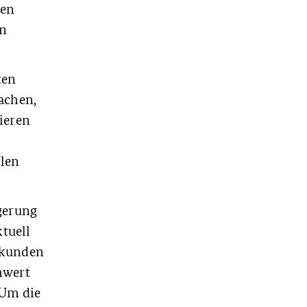
len
en
ten
achen,
ieren
llen
igerung
tuell
dkunden
hwert
 Um die