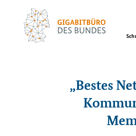
Sch
„Bestes Ne
Kommune
Memo