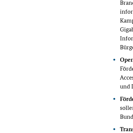
Bran
info
Kamp
Gigab
Infor
Bürg
Open
Förd
Acce
und 
Förd
soll
Bund
Tran