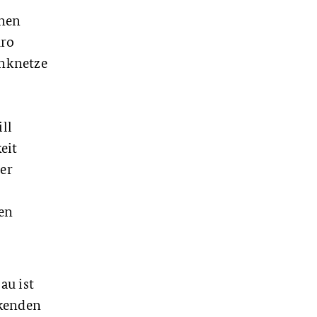
onen
uro
unknetze
ll
eit
er
en
au ist
ckenden