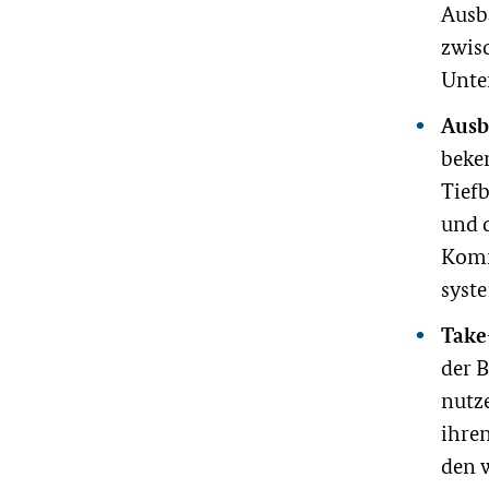
Ausb
zwis
Unte
Ausb
beke
Tief
und 
Komm
syst
Take
der 
nutz
ihren
den 