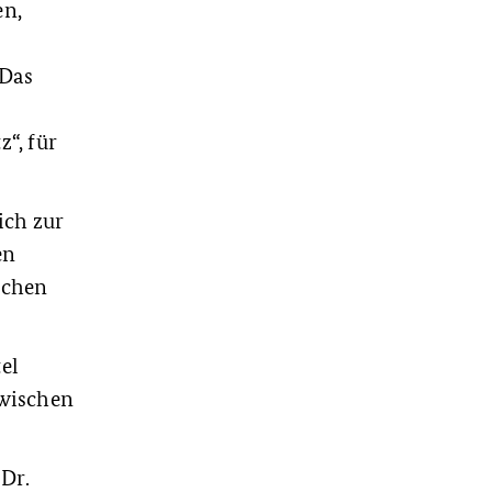
en,
 Das
“, für
ich zur
en
ichen
el
zwischen
Dr.