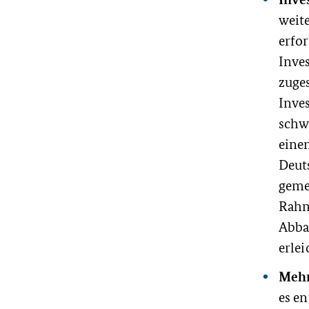
weit
erfor
Inve
zuges
Inve
schw
einen
Deut
geme
Rahm
Abba
erle
Mehr
es en