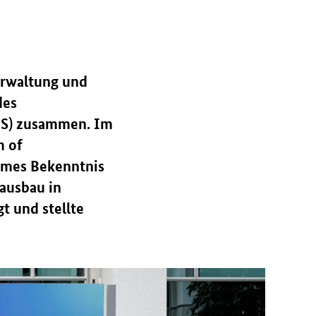
Verwaltung und
des
DS) zusammen. Im
m of
ames Bekenntnis
ausbau in
t und stellte