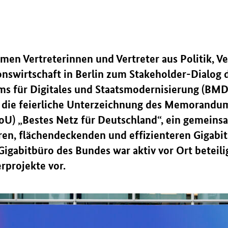
amen Vertreterinnen und Vertreter aus Politik, 
swirtschaft in Berlin zum Stakeholder-Dialog 
ms für Digitales und Staatsmodernisierung (BM
 die feierliche Unterzeichnung des Memorandu
U) „Bestes Netz für Deutschland“, ein gemeins
ren, flächendeckenden und effizienteren Gigabit
igabitbüro des Bundes war aktiv vor Ort beteilig
projekte vor.