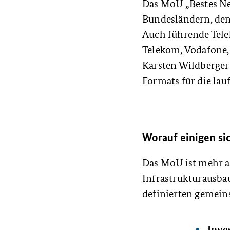
Das MoU „Bestes Net
Bundesländern, de
Auch führende Tel
Telekom, Vodafone, 
Karsten Wildberger
Formats für die lau
Worauf einigen si
Das MoU ist mehr al
Infrastrukturausbau
definierten gemein
Inve