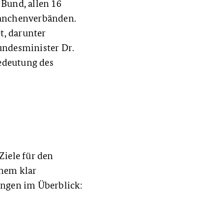
 Bund, allen 16
ranchenverbänden.
, darunter
undesminister Dr.
edeutung des
Ziele für den
inem klar
ngen im Überblick: