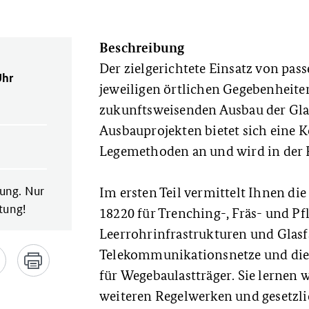
Beschreibung
Der zielgerichtete Einsatz von p
Uhr
jeweiligen örtlichen Gegebenheiten 
zukunftsweisenden Ausbau der Glas
Ausbauprojekten bietet sich eine 
Legemethoden an und wird in der Pr
ung. Nur
Im ersten Teil vermittelt Ihnen di
tung!
18220 für Trenching-, Fräs- und P
Leerrohrinfrastrukturen und Glasf
Telekommunikationsnetze und dien
für Wegebaulastträger. Sie lerne
weiteren Regelwerken und gesetzl