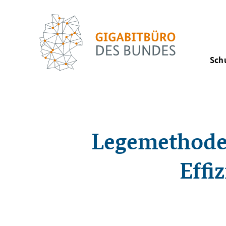
Sch
Legemethoden
Effi