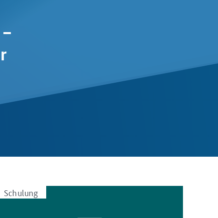
 –
r
Schulung