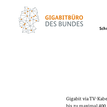
Sch
Gigabit via TV-Kab
bis zu maximal 400