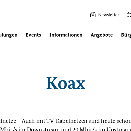
Newsletter
ulungen
Events
Informationen
Angebote
Bür
Koax
elnetze – Auch mit TV-Kabelnetzen sind heute scho
 Mbit/s im Downstream und 20 Mbit/s im Upstream