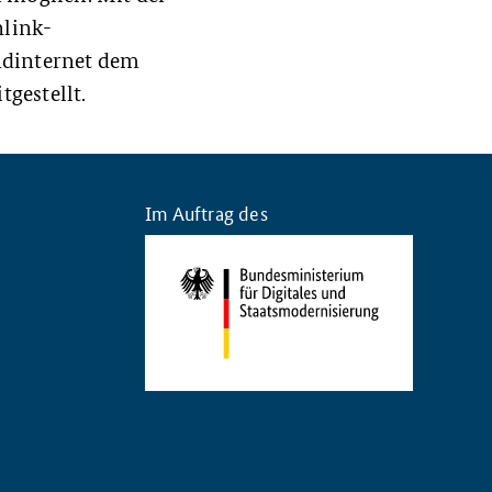
nlink-
ndinternet dem
gestellt.
Im Auftrag des