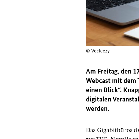
© Vecteezy
Am Freitag, den 1
Webcast mit dem T
einen Blick“. Kna
digitalen Veransta
werden.
Das Gigabitbüros de