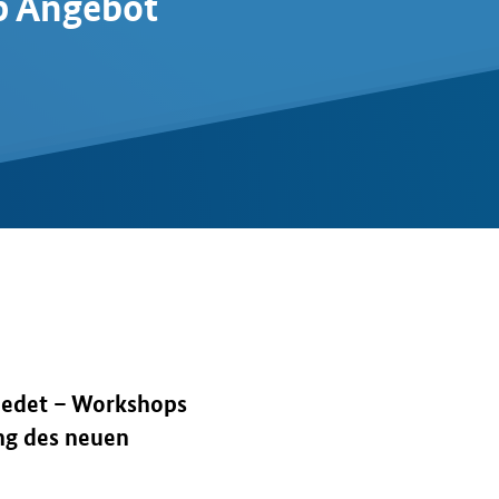
p Angebot
iedet – Workshops
g des neuen