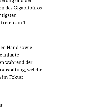
nderung und den
n des Gigabitbüros
htigsten
treten am 1.
hen Hand sowie
e Inhalte
ten während der
eranstaltung, welche
n im Fokus:
ur