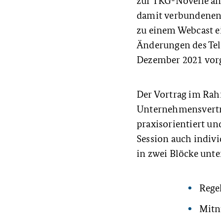
zur TKG-Novelle an
damit verbundenen
zu einem Webcast ei
Änderungen des Tel
Dezember 2021 vorg
Der Vortrag im Rah
Unternehmensvertre
praxisorientiert u
Session auch indivi
in zwei Blöcke unt
Rege
Mitn