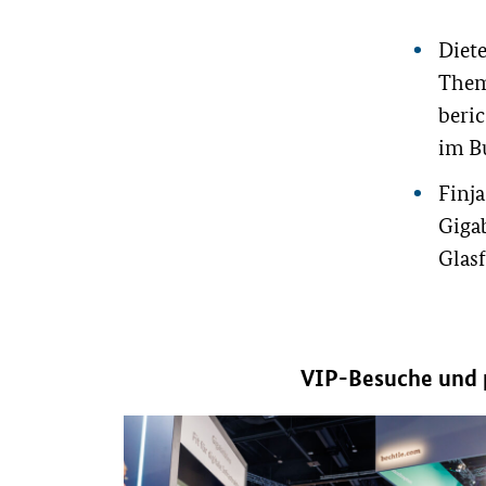
Diete
Them
beri
im B
Finja
Giga
Glas
VIP-Besuche und p