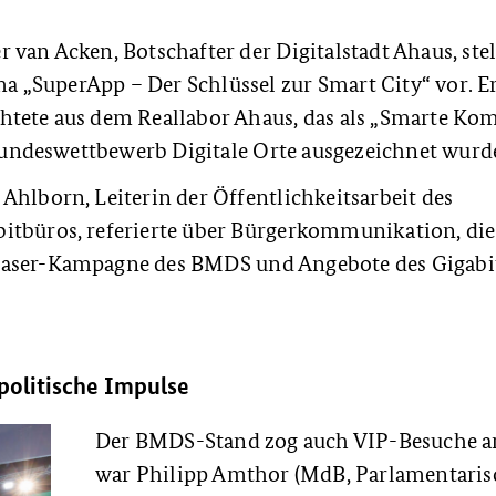
r van Acken, Botschafter der Digitalstadt Ahaus, stel
a „SuperApp – Der Schlüssel zur Smart City“ vor. E
chtete aus dem Reallabor Ahaus, das als „Smarte K
undeswettbewerb Digitale Orte ausgezeichnet wurd
 Ahlborn, Leiterin der Öffentlichkeitsarbeit des
bitbüros, referierte über Bürgerkommunikation, die
faser-Kampagne des BMDS und Angebote des Gigabi
olitische Impulse
Der BMDS-Stand zog auch VIP-Besuche a
war Philipp Amthor (MdB, Parlamentaris