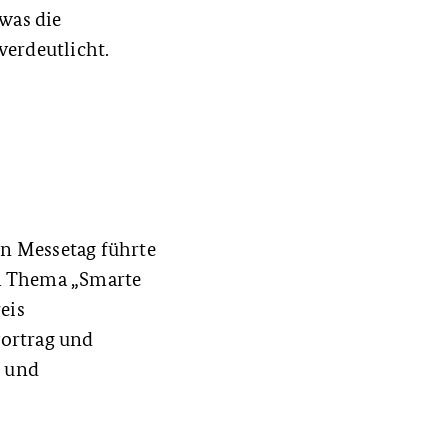
was die
rdeutlicht.
n Messetag führte
um Thema „Smarte
eis
vortrag und
n und