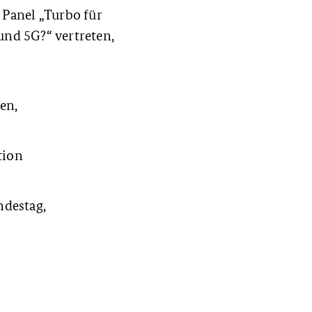
 Panel „Turbo für
und 5G?“ vertreten,
en,
tion
destag,