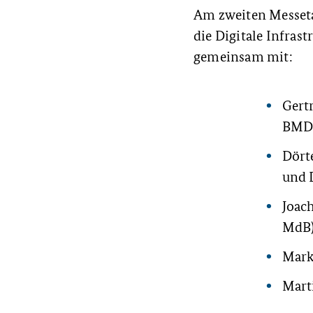
Am zweiten Messeta
die Digitale Infras
gemeinsam mit:
Gertr
BMD
Dörte
und D
Joac
MdB
Mark
Mart