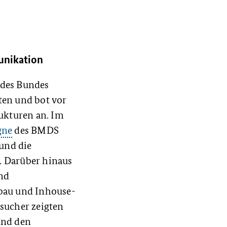
nikation
 des Bundes
ten und bot vor
ukturen an. Im
gne
des BMDS
und die
 Darüber hinaus
und
bau und Inhouse-
sucher zeigten
und den