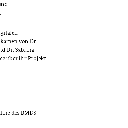
und
.
gitalen
e kamen von Dr.
d Dr. Sabrina
e über ihr Projekt
Bühne des BMDS-