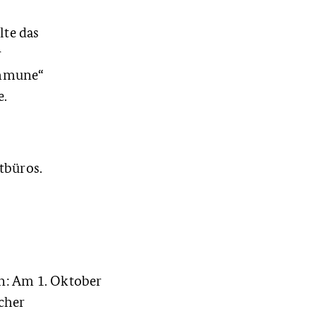
lte das
r
ommune“
e.
tbüros.
n: Am 1. Oktober
cher