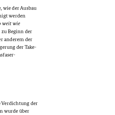
e, wie der Ausbau
unigt werden
o weit wie
 zu Beginn der
er anderem der
igerung der Take-
sfaser-
e Verdichtung der
em wurde über