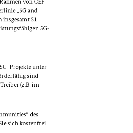
m Rahmen von CEF
erlinie „5G and
n insgesamt 51
eistungsfähigen 5G-
5G-Projekte unter
rderfähig sind
eiber (z.B. im
mmunities“ des
ie sich kostenfrei