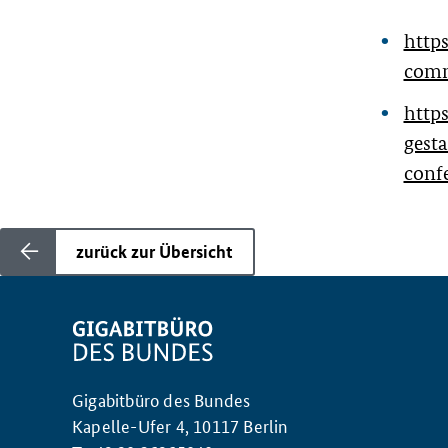
https
comm
https
gest
conf
zurück zur Übersicht
Gigabitbüro des Bundes
Kapelle-Ufer 4, 10117 Berlin