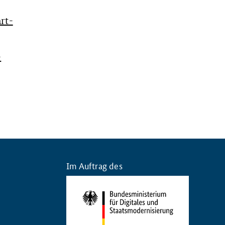
art-
-
Im Auftrag des