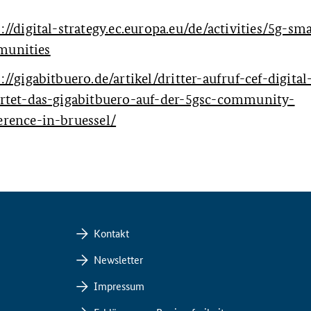
://digital-strategy.ec.europa.eu/de/activities/5g-sm
unities
://gigabitbuero.de/artikel/dritter-aufruf-cef-digital
artet-das-gigabitbuero-auf-der-5gsc-community-
erence-in-bruessel/
Kontakt
Newsletter
Impressum