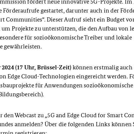
mmission fördert neue innovative 5G-Projekte. I
 Förderaufrufe gestartet, darunter auch in der Förd
rt Communities“. Dieser Aufruf sieht ein Budget vo
 um Projekte zu unterstützen, die den Aufbau von l
sondere für sozioökonomische Treiber und lokale
e gewährleisten.
 2024 (17 Uhr, Brüssel-Zeit)
können erstmalig auch 
on Edge Cloud-Technologien eingereicht werden. Fö
sbauprojekte für Anwendungen sozioökonomische Tr
Bildungsbereich).
ür den Webcast zu „5G and Edge Cloud for Smart Co
undes anmelden? Über die folgenden Links können S
rmin registrieren: