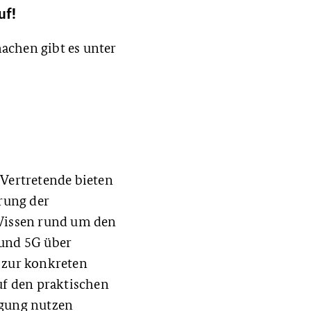
uf!
chen gibt es unter
Vertretende bieten
rung der
Wissen rund um den
und 5G über
 zur konkreten
f den praktischen
rgung nutzen