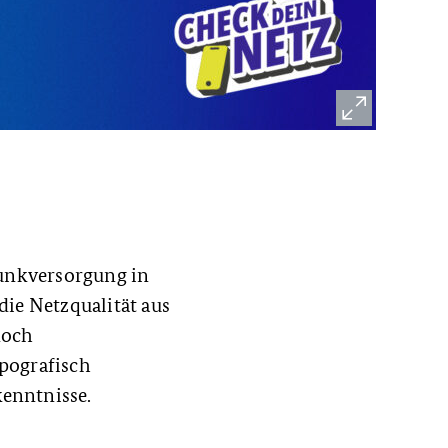
unkversorgung in
ie Netzqualität aus
noch
opografisch
kenntnisse.